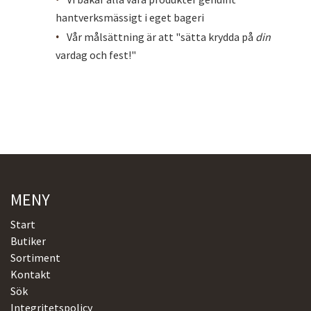
hantverksmässigt i eget bageri
Vår målsättning är att "sätta krydda på
din
vardag och fest!"
MENY
Start
Butiker
Sortiment
Kontakt
Sök
Integritetspolicy