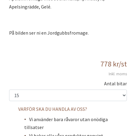
Apelsingrädde, Gelé.
På bilden ser ni en Jordgubbsfromage.
778
kr
/st
Inkl. moms
Antal bitar
VARFÖR SKA DU HANDLA AV OSS?
Vi använder bara råvaror utan onödiga
tillsatser
Vi bakar alla våra produkter genuint